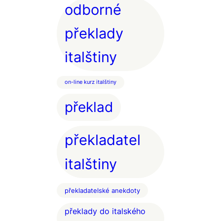
odborné
překlady
italštiny
on-line kurz italštiny
překlad
překladatel
italštiny
překladatelské anekdoty
překlady do italského