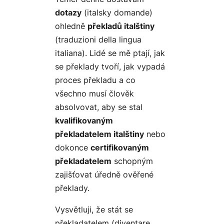
dotazy
(italsky
domande
)
ohledně
překladů italštiny
(
traduzioni della lingua
italiana
). Lidé se mě ptají, jak
se překlady tvoří, jak vypadá
proces překladu a co
všechno musí člověk
absolvovat, aby se stal
kvalifikovaným
překladatelem italštiny
nebo
dokonce
certifikovaným
překladatelem
schopným
zajišťovat úředně ověřené
překlady.
Vysvětluji, že stát se
překladatelem (
diventare