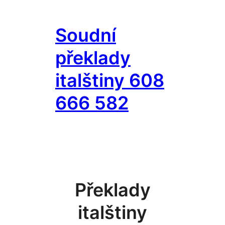
Přeskočit
na
Soudní
obsah
překlady
italštiny 608
666 582
Překlady
italštiny