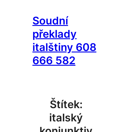
Přeskočit
na
Soudní
obsah
překlady
italštiny 608
666 582
Štítek:
italský
konjunktiv