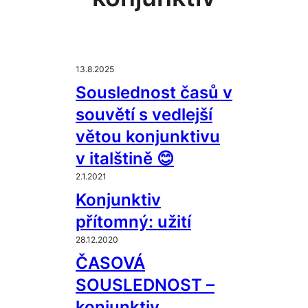
13.8.2025
Souslednost časů v
souvětí s vedlejší
větou konjunktivu
v italštině 😊
2.1.2021
Konjunktiv
přítomný: užití
28.12.2020
ČASOVÁ
SOUSLEDNOST –
konjunktiv