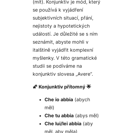
(mít). Konjunktiv je mód, který
se používá k vyjádření
subjektivních situací, přání,
nejistoty a hypotetických
událostí. Je důležité se s ním
seznámit, abyste mohli v
italštině vyjádřit komplexní
myšlenky. V této gramatické
studii se podíváme na
konjunktiv slovesa „Avere“.
🌠 Konjunktiv přítomný 🌟
Che io abbia
(abych
měl)
Che tu abbia
(abys měl)
Che lui/lei abbia
(aby
měl, aby měla)