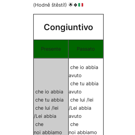
(Hodně štěstí!)
🌟
🍀
Congiuntivo
Presente
Passato
che io
abbia
avuto
che tu
abbia
che io
abbia
avuto
che tu
abbia
che lui /lei
che lui /lei
/Lei
abbia
/Lei
abbia
avuto
che
che
noi
abbiamo
noi
abbiamo