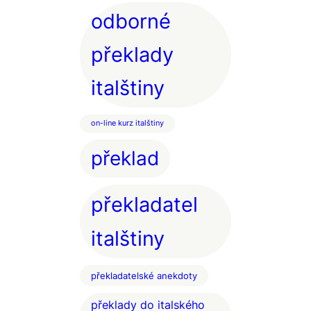
odborné
překlady
italštiny
on-line kurz italštiny
překlad
překladatel
italštiny
překladatelské anekdoty
překlady do italského