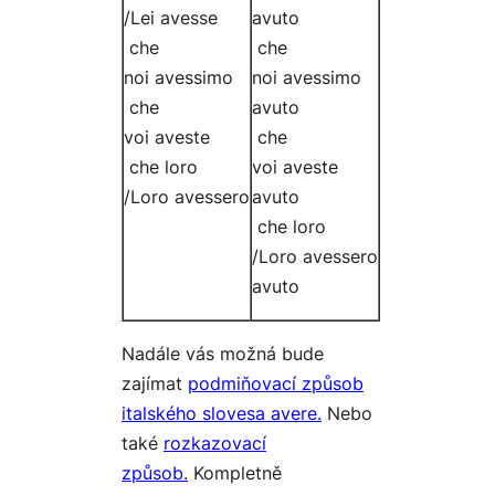
/Lei
avesse
avuto
che
che
noi
avessimo
noi
avessimo
che
avuto
voi
aveste
che
che loro
voi
aveste
/Loro
avessero
avuto
che loro
/Loro
avessero
avuto
Nadále vás možná bude
zajímat
podmiňovací způsob
italského slovesa avere.
Nebo
také
rozkazovací
způsob.
Kompletně