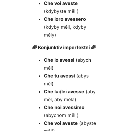
Che voi aveste
(kdybyste měli)
Che loro avessero
(kdyby měli, kdyby
měly)
🌈 Konjunktiv imperfektní 🌈
Che io avessi
(abych
měl)
Che tu avessi
(abys
měl)
Che lui/lei avesse
(aby
měl, aby měla)
Che noi avessimo
(abychom měli)
Che voi aveste
(abyste