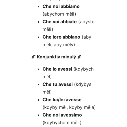
Che noi abbiamo
(abychom měli)
Che voi abbiate
(abyste
měli)
Che loro abbiano
(aby
měli, aby měly)
🌌 Konjunktiv minulý 🌌
Che io avessi
(kdybych
měl)
Che tu avessi
(kdybys
měl)
Che lui/lei avesse
(kdyby měl, kdyby měla)
Che noi avessimo
(kdybychom měli)