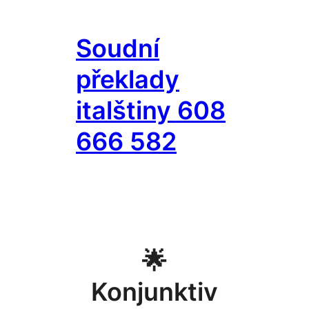
Přeskočit
na
Soudní
obsah
překlady
italštiny 608
666 582
🌟
Konjunktiv