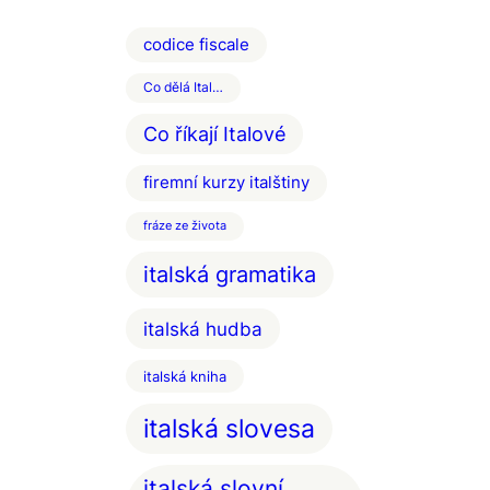
codice fiscale
Co dělá Ital…
Co říkají Italové
firemní kurzy italštiny
fráze ze života
italská gramatika
italská hudba
italská kniha
italská slovesa
italská slovní