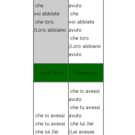
che
avuto
voi
abbiate
che
che loro
voi
abbiate
/Loro
abbiano
avuto
che loro
/Loro
abbiano
avuto
Imperfetto
Trapassato
che io
avessi
avuto
che tu
avessi
che io
avessi
avuto
che tu
avessi
che lui /lei
che lui /lei
/Lei
avesse