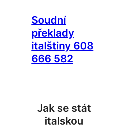
Přeskočit
na
Soudní
obsah
překlady
italštiny 608
666 582
Jak se stát
italskou