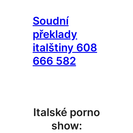
Přeskočit
na
Soudní
obsah
překlady
italštiny 608
666 582
Italské porno
show: