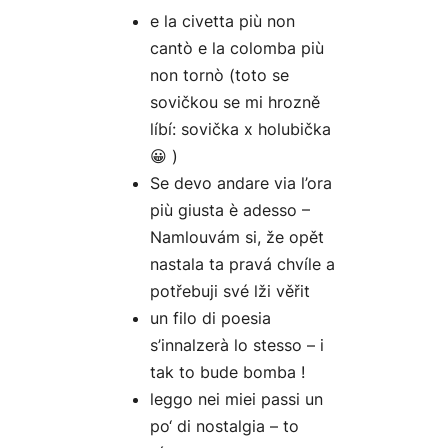
e la civetta più non
cantò e la colomba più
non tornò (toto se
sovičkou se mi hrozně
líbí: sovička x holubička
😀 )
Se devo andare via l’ora
più giusta è adesso –
Namlouvám si, že opět
nastala ta pravá chvíle a
potřebuji své lži věřit
un filo di poesia
s’innalzerà lo stesso – i
tak to bude bomba !
leggo nei miei passi un
po‘ di nostalgia – to