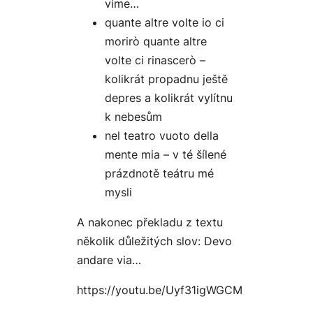
víme…
quante altre volte io ci
morirò quante altre
volte ci rinascerò –
kolikrát propadnu ještě
depres a kolikrát vylítnu
k nebesům
nel teatro vuoto della
mente mia – v té šílené
prázdnotě teátru mé
mysli
A nakonec překladu z textu
několik důležitých slov: Devo
andare via…
https://youtu.be/Uyf31igWGCM