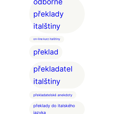
odborné
překlady
italštiny
on-line kurz italštiny
překlad
překladatel
italštiny
překladatelské anekdoty
překlady do italského
jazyka