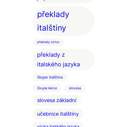
překlady
italštiny
překlady smluv
překlady z
italského jazyka
Skype italština
Skype lekce
slovesa
slovesa základní
učebnice italštiny
výuka italského jazyka