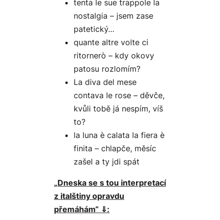
tenta le sue trappole la
nostalgia – jsem zase
patetický…
quante altre volte ci
ritornerò – kdy okovy
patosu rozlomím?
La diva del mese
contava le rose – děvče,
kvůli tobě já nespím, víš
to?
la luna è calata la fiera è
finita – chlapče, měsíc
zašel a ty jdi spát
„Dneska se s tou interpretací
z italštiny opravdu
přemáhám“ ⇓: