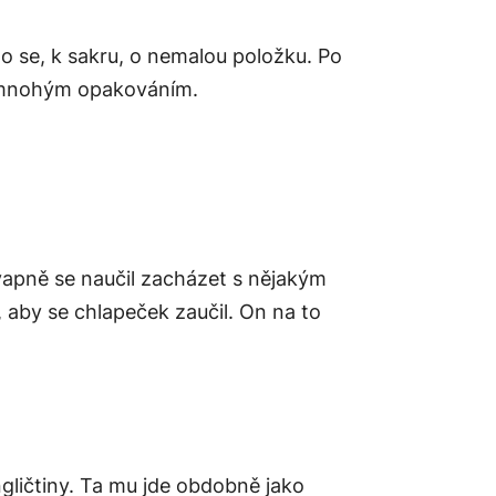
o se, k sakru, o nemalou položku. Po
s mnohým opakováním.
kvapně se naučil zacházet s nějakým
 aby se chlapeček zaučil. On na to
 angličtiny. Ta mu jde obdobně jako