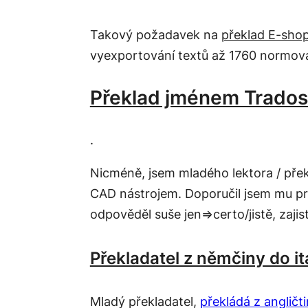
Takový požadavek na
překlad E-sho
vyexportování textů až 1760 normova
Překlad jménem Trado
.
Nicméně, jsem mladého lektora / přek
CAD nástrojem. Doporučil jsem mu pro
odpověděl suše jen⇒certo/jistě, zaji
Překladatel z němčiny do it
Mladý překladatel,
překládá z angličt