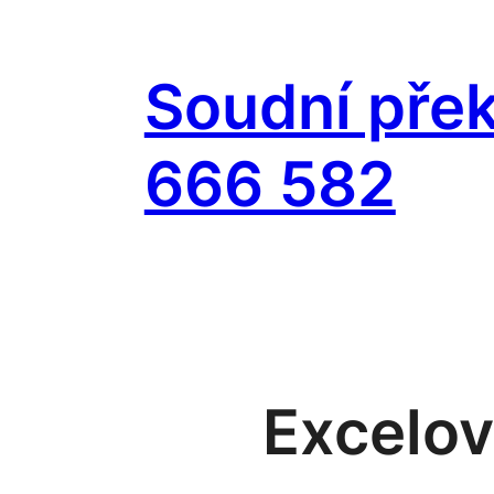
Přeskočit
na
Soudní přek
obsah
666 582
Excelov