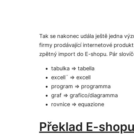
Tak se nakonec udála ještě jedna vý
firmy prodávající internetové produkt
zpětný import do E-shopu. Pár slovíč
tabulka ⇒ tabella
excell´ ⇒ excell
program ⇒ programma
graf ⇒ grafico/diagramma
rovnice ⇒ equazione
Překlad E-shop