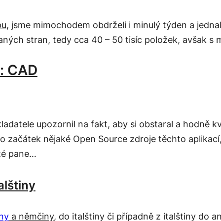
pu
, jsme mimochodem obdrželi i minulý týden a jednal
ných stran, tedy cca 40 – 50 tisíc položek, avšak 
s: CAD
ladatele upozornil na fakt, aby si obstaral a hodně 
 začátek nějaké Open Source zdroje těchto aplikací,
sté pane…
alštiny
iny
a němčiny
, do italštiny či případně z italštiny do