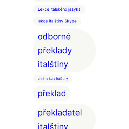
Lekce italského jazyka
lekce italštiny Skype
odborné
překlady
italštiny
on-line kurz italštiny
překlad
překladatel
italštiny