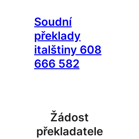
Přeskočit
na
Soudní
obsah
překlady
italštiny 608
666 582
Žádost
překladatele