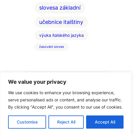
slovesa základní
učebnice italštiny
výuka italského jazyka
časování sloves
We value your privacy
We use cookies to enhance your browsing experience,
serve personalised ads or content, and analyse our traffic.
By clicking "Accept All", you consent to our use of cookies.
Copyright Italstina-Vigato, 2005 – 2025
Customise
Reject All
Accept All
– 608 666 582