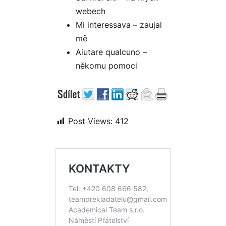
webech
Mi interessava – zaujal
mě
Aiutare qualcuno –
někomu pomoci
Post Views:
412