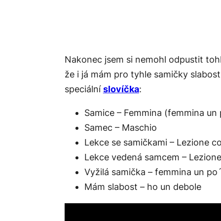
Nakonec jsem si nemohl odpustit tohl
že i já mám pro tyhle samičky slabost,
speciální
slovíčka
:
Samice – Femmina (femmina un po
Samec – Maschio
Lekce se samičkami – Lezione c
Lekce vedená samcem – Lezione 
Vyžilá samička – femmina un po´
Mám slabost – ho un debole