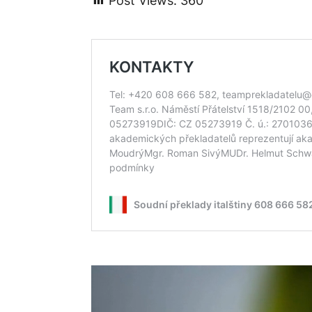
Post Views:
360