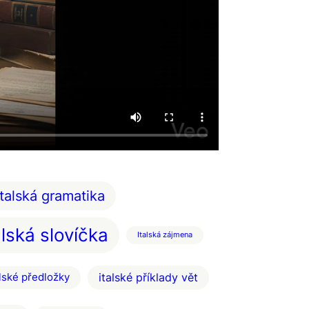
italská gramatika
alská slovíčka
Italská zájmena
italské příklady vět
alské předložky