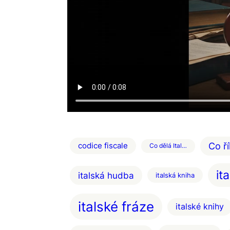
Co ří
codice fiscale
Co dělá Ital…
it
italská hudba
italská kniha
italské fráze
italské knihy