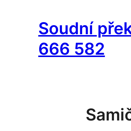
Přeskočit
na
Soudní přek
obsah
666 582
Samič