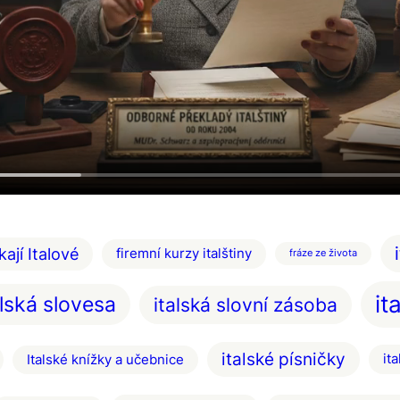
kají Italové
firemní kurzy italštiny
fráze ze života
it
alská slovesa
italská slovní zásoba
italské písničky
it
Italské knížky a učebnice