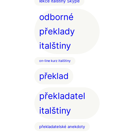
lekce italštiny Skype
odborné
překlady
italštiny
on-line kurz italštiny
překlad
překladatel
italštiny
překladatelské anekdoty