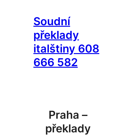
Přeskočit
na
Soudní
obsah
překlady
italštiny 608
666 582
Praha –
překlady