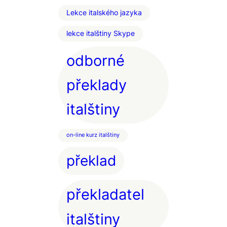
Lekce italského jazyka
lekce italštiny Skype
odborné
překlady
italštiny
on-line kurz italštiny
překlad
překladatel
italštiny