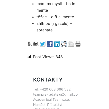
mám na mysli – ho in
mente
těžce – difficilmente
zhltnou (i gazelu) –
sbranare
Post Views:
348