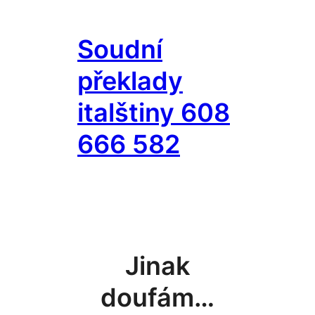
Přeskočit
na
Soudní
obsah
překlady
italštiny 608
666 582
Jinak
doufám…