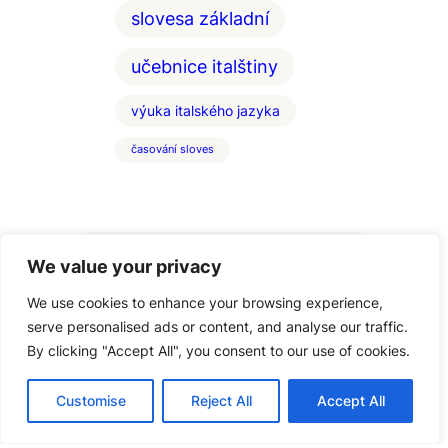
slovesa základní
učebnice italštiny
výuka italského jazyka
časování sloves
We value your privacy
We use cookies to enhance your browsing experience,
serve personalised ads or content, and analyse our traffic.
By clicking "Accept All", you consent to our use of cookies.
Copyright Italstina-Vigato, 2005 – 2025
Customise
Reject All
Accept All
– 608 666 582