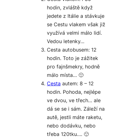
hodin, zvláště když
jedete z Itálie a stávkuje
se Cestu vlakem však již
využívá velmi málo lidí.
Vedou letenky…
Cesta autobusem: 12
hodin. Toto je zážitek
pro fajnšmekry, hodně
málo místa… 🙂
Cesta
autem: 8 – 12
hodin. Pohoda, nejlépe
ve dvou, ve třech… ale
dá se se i sám. Záleží na
autě, jestli máte raketu,
nebo dodávku, nebo
třeba 120tku…. 🙂