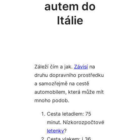
autem do
Itálie
Záleží čím a jak.
Závisí
na
druhu dopravního prostředku
a samozřejmě na cestě
automobilem, která může mít
mnoho podob.
Cesta letadlem: 75
minut. Nízkorozpočtové
letenky
?
Cesta vlakem: i 36