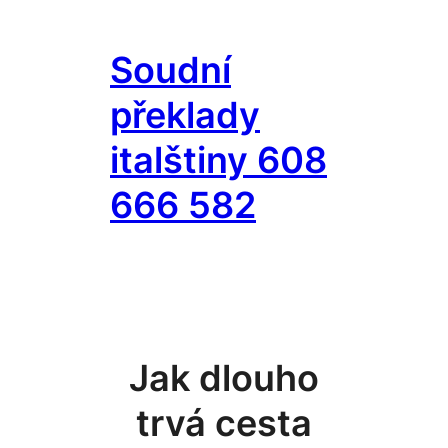
Přeskočit
na
Soudní
obsah
překlady
italštiny 608
666 582
Jak dlouho
trvá cesta