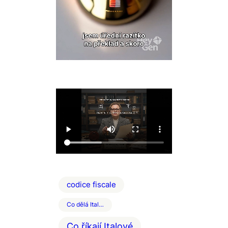
codice fiscale
Co dělá Ital…
Co říkají Italové