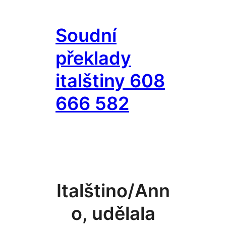
Přeskočit
na
Soudní
obsah
překlady
italštiny 608
666 582
Italštino/Ann
o, udělala