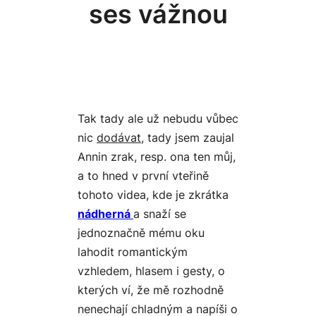
ses vážnou
Tak tady ale už nebudu vůbec
nic
dodávat
, tady jsem zaujal
Annin zrak, resp. ona ten můj,
a to hned v první vteřině
tohoto videa, kde je zkrátka
nádherná
a snaží se
jednoznačně mému oku
lahodit romantickým
vzhledem, hlasem i gesty, o
kterých ví, že mě rozhodně
nenechají chladným a napíši o