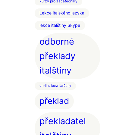
kurzy pro začátečníky
Lekce italského jazyka
lekce italštiny Skype
odborné
překlady
italštiny
on-line kurz italštiny
překlad
překladatel