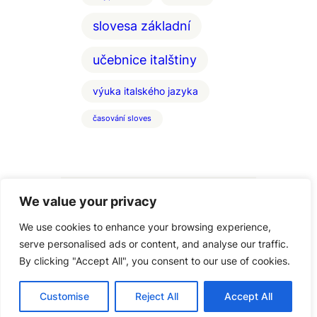
slovesa základní
učebnice italštiny
výuka italského jazyka
časování sloves
We value your privacy
We use cookies to enhance your browsing experience,
serve personalised ads or content, and analyse our traffic.
By clicking "Accept All", you consent to our use of cookies.
Copyright Italstina-Vigato, 2005 – 2025
Customise
Reject All
Accept All
– 608 666 582