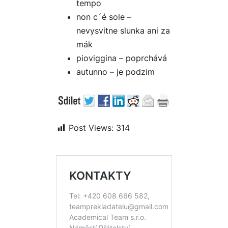
tempo
non c´é sole –
nevysvitne slunka ani za
mák
pioviggina – poprchává
autunno – je podzim
Post Views:
314