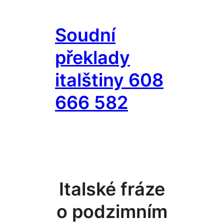
Přeskočit
na
Soudní
obsah
překlady
italštiny 608
666 582
Italské fráze
o podzimním