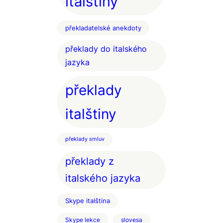
italštiny
překladatelské anekdoty
překlady do italského
jazyka
překlady
italštiny
překlady smluv
překlady z
italského jazyka
Skype italština
Skype lekce
slovesa