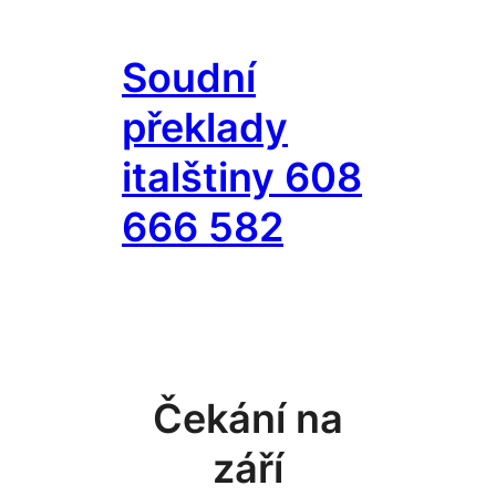
Přeskočit
na
Soudní
obsah
překlady
italštiny 608
666 582
Čekání na
září