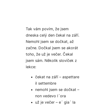
Tak vám povím, že jsem
dneska celý den čekal na září.
Nemohl jsem se dočkat, až
začne. Dočkal jsem se akorát
toho, že už je večer. Čekal
jsem sám. Několik slovíček z
lekce:
čekat na září – aspettare
il settembre
nemohl jsem se dočkat –
non vedevo l´ora
už je večer – e´ gia´ la