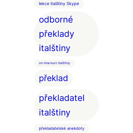
lekce italštiny Skype
odborné
překlady
italštiny
on-line kurz italštiny
překlad
překladatel
italštiny
překladatelské anekdoty