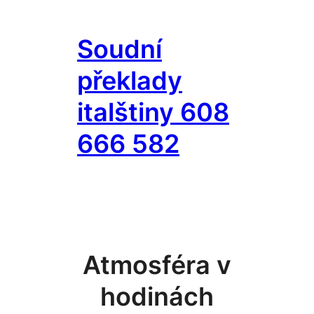
Přeskočit
na
Soudní
obsah
překlady
italštiny 608
666 582
Atmosféra v
hodinách