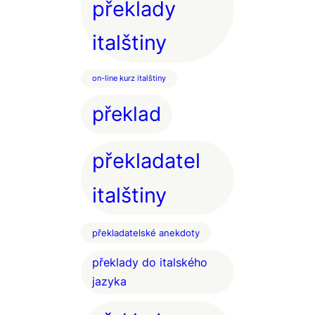
překlady
italštiny
on-line kurz italštiny
překlad
překladatel
italštiny
překladatelské anekdoty
překlady do italského
jazyka