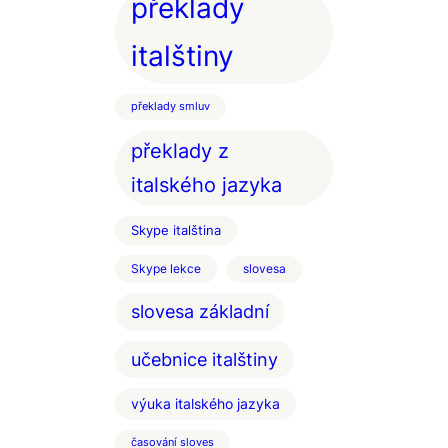
překlady
italštiny
překlady smluv
překlady z
italského jazyka
Skype italština
Skype lekce
slovesa
slovesa základní
učebnice italštiny
výuka italského jazyka
časování sloves