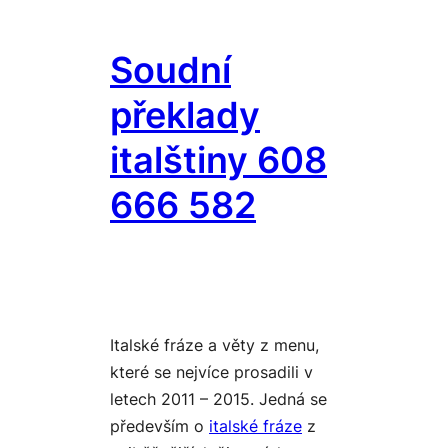
Přeskočit
na
Soudní
obsah
překlady
italštiny 608
666 582
Italské fráze a věty z menu,
které se nejvíce prosadili v
letech 2011 – 2015. Jedná se
především o
italské fráze
z