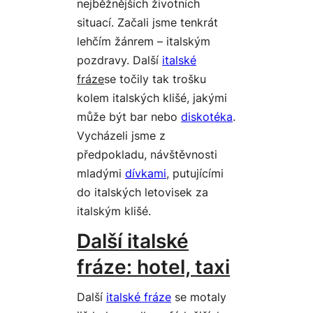
nejběžnějších životních
situací. Začali jsme tenkrát
lehčím žánrem – italským
pozdravy. Další
italské
fráze
se točily tak trošku
kolem italských klišé, jakými
může být bar nebo
diskotéka
.
Vycházeli jsme z
předpokladu, návštěvnosti
mladými
dívkami
, putujícími
do italských letovisek za
italským klišé.
Další italské
fráze: hotel, taxi
Další
italské fráze
se motaly