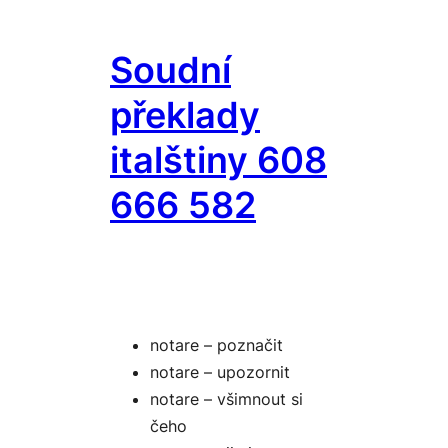
Přeskočit
na
Soudní
obsah
překlady
italštiny 608
666 582
notare – poznačit
notare – upozornit
notare – všimnout si
čeho