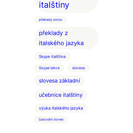
italštiny
překlady smluv
překlady z
italského jazyka
Skype italština
Skype lekce
slovesa
slovesa základní
učebnice italštiny
výuka italského jazyka
časování sloves