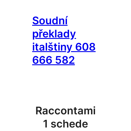
Přeskočit
na
Soudní
obsah
překlady
italštiny 608
666 582
Raccontami
1 schede