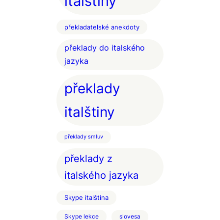
italštiny
překladatelské anekdoty
překlady do italského
jazyka
překlady
italštiny
překlady smluv
překlady z
italského jazyka
Skype italština
Skype lekce
slovesa