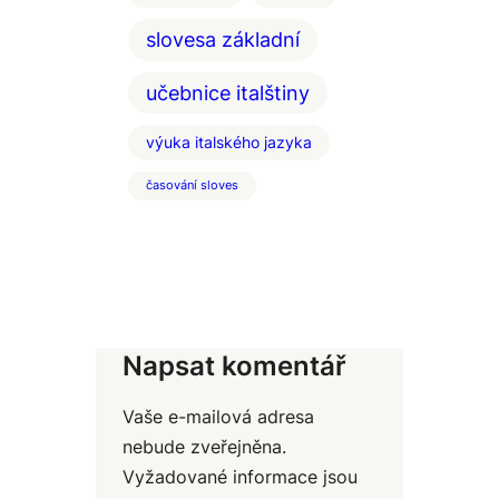
slovesa základní
učebnice italštiny
výuka italského jazyka
časování sloves
Napsat komentář
Vaše e-mailová adresa
nebude zveřejněna.
Vyžadované informace jsou