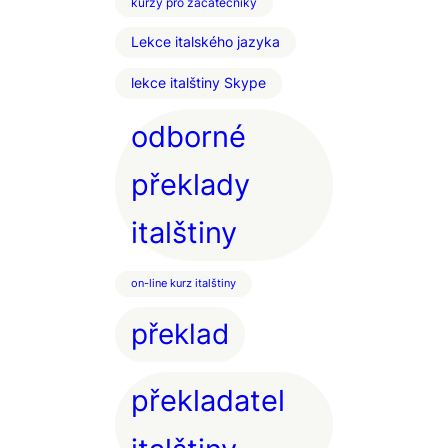
kurzy pro začátečníky
Lekce italského jazyka
lekce italštiny Skype
odborné
překlady
italštiny
on-line kurz italštiny
překlad
překladatel