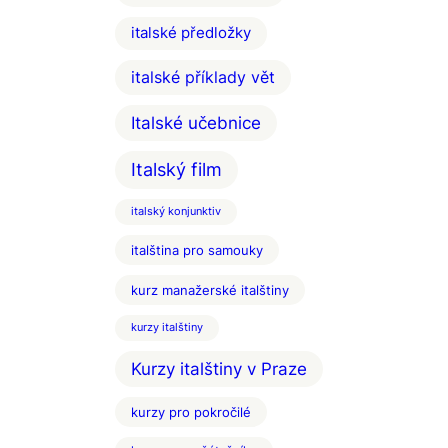
italské předložky
italské příklady vět
Italské učebnice
Italský film
italský konjunktiv
italština pro samouky
kurz manažerské italštiny
kurzy italštiny
Kurzy italštiny v Praze
kurzy pro pokročilé