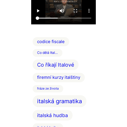
codice fiscale
Co dělá Ital…
Co říkají Italové
firemní kurzy italštiny
fráze ze života
italská gramatika
italská hudba