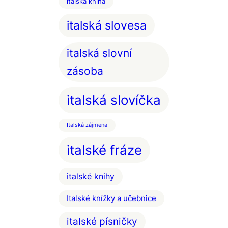
italská kniha
italská slovesa
italská slovní
zásoba
italská slovíčka
Italská zájmena
italské fráze
italské knihy
Italské knížky a učebnice
italské písničky