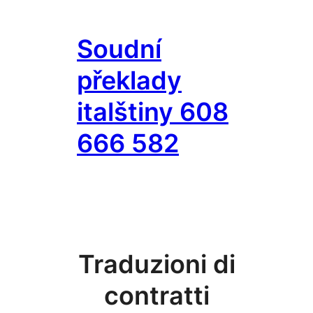
Přeskočit
na
Soudní
obsah
překlady
italštiny 608
666 582
Traduzioni di
contratti