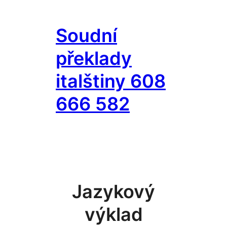
Přeskočit
na
Soudní
obsah
překlady
italštiny 608
666 582
Jazykový
výklad