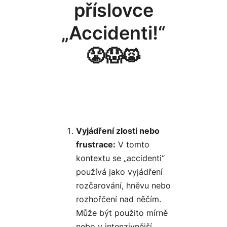
příslovce
„Accidenti!“
😤😱🙀
Vyjádření zlosti nebo
frustrace:
V tomto
kontextu se „accidenti“
používá jako vyjádření
rozčarování, hněvu nebo
rozhořčení nad něčím.
Může být použito mírně
nebo v intenzivnější